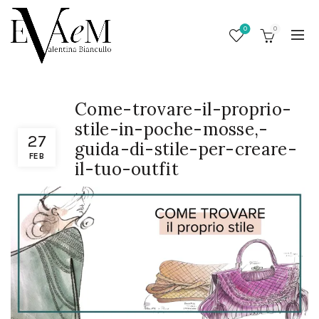
0
0
Come-trovare-il-proprio-
stile-in-poche-mosse,-
27
guida-di-stile-per-creare-
FEB
il-tuo-outfit
/