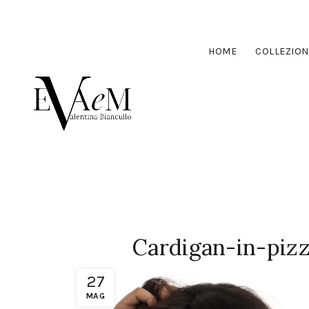
HOME
COLLEZION
Cardigan-in-piz
27
MAG