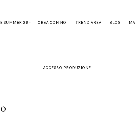
E SUMMER 26
CREA CON NOI
TREND AREA
BLOG
MA
ACCESSO PRODUZIONE
zo