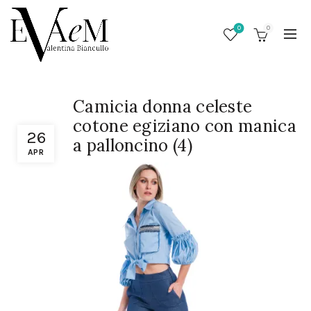
0
0
Camicia donna celeste
cotone egiziano con manica
26
a palloncino (4)
APR
/