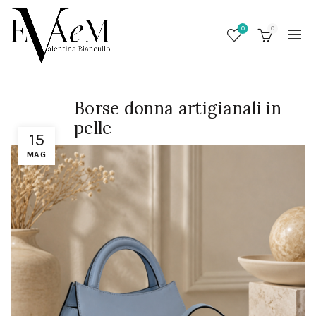
0
0
Borse donna artigianali in
pelle
15
MAG
/