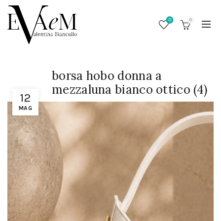
0
0
borsa hobo donna a
mezzaluna bianco ottico (4)
12
MAG
/