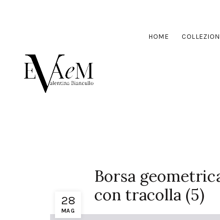
HOME
COLLEZION
Borsa geometrica
con tracolla (5)
28
MAG