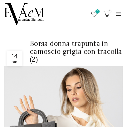
0
0
Borsa donna trapunta in
camoscio grigia con tracolla
14
(2)
DIC
/