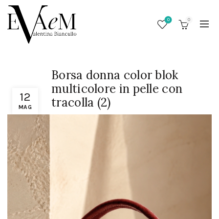
0
0
Borsa donna color blok
multicolore in pelle con
12
tracolla (2)
MAG
/