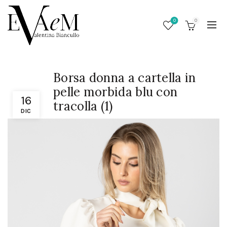
0
0
Borsa donna a cartella in
pelle morbida blu con
16
tracolla (1)
DIC
/