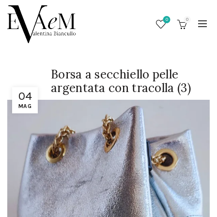
0
0
Borsa a secchiello pelle
argentata con tracolla (3)
04
MAG
/