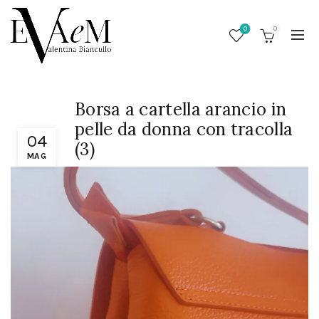
0
0
Borsa a cartella arancio in
pelle da donna con tracolla
04
(3)
MAG
/