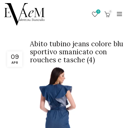
0
0
Abito tubino jeans colore blu
sportivo smanicato con
09
rouches e tasche (4)
APR
/