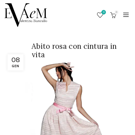
0
0
Abito rosa con cintura in
vita
08
GEN
/