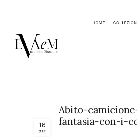
HOME
COLLEZION
Abito-camicione
fantasia-con-i-co
16
OTT