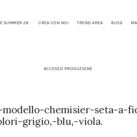
E SUMMER 26
CREA CON NOI
TREND AREA
BLOG
MA
ACCESSO PRODUZIONE
-modello-chemisier-seta-a-fi
lori-grigio,-blu,-viola.