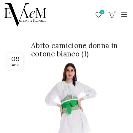
0
0
Abito camicione donna in
cotone bianco (1)
09
APR
/