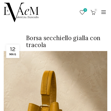
0
0
Borsa secchiello gialla con
tracola
12
MAG
/