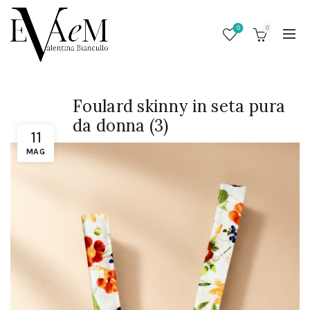
0
0
Foulard skinny in seta pura
da donna (3)
11
MAG
/