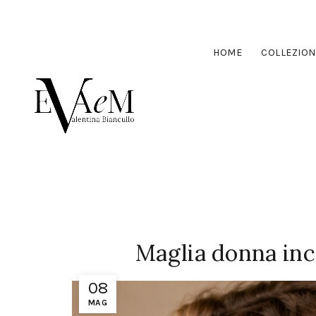
HOME
COLLEZION
Maglia donna incr
08
MAG