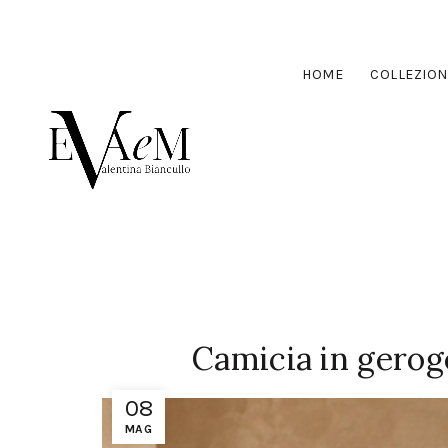
HOME
COLLEZION
Camicia in gerog
08
MAG