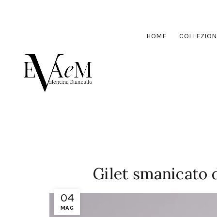
HOME
COLLEZION
Gilet smanicato d
04
MAG