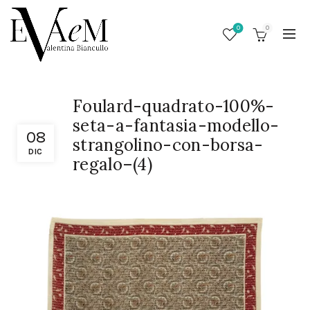
0
0
Foulard-quadrato-100%-
seta-a-fantasia-modello-
08
strangolino-con-borsa-
DIC
regalo–(4)
/