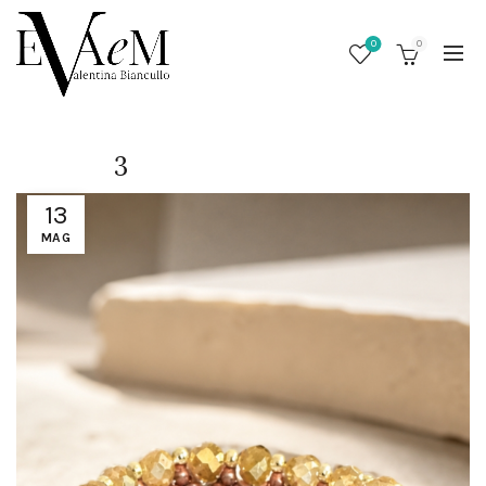
0
0
3
13
MAG
/