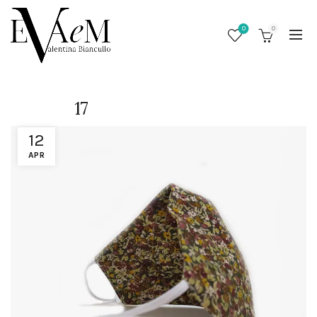
0
0
17
12
APR
/