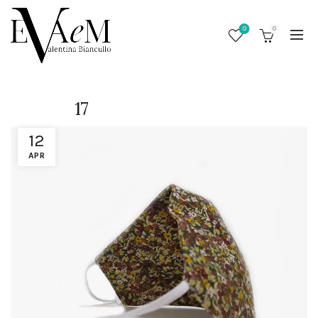
0
0
17
12
APR
/