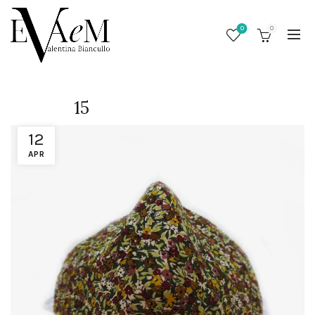
0
0
15
12
APR
/