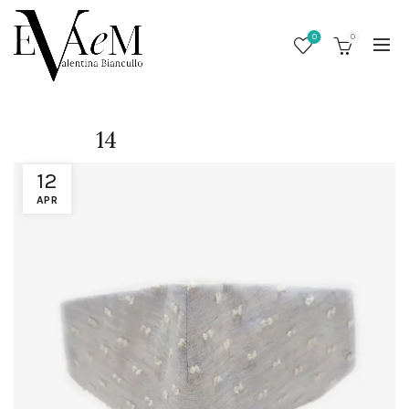
0
0
14
12
APR
/