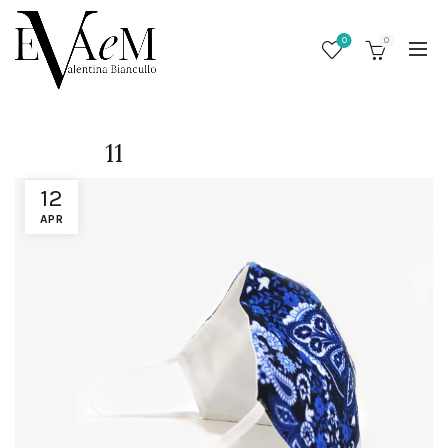
0
0
11
12
APR
/