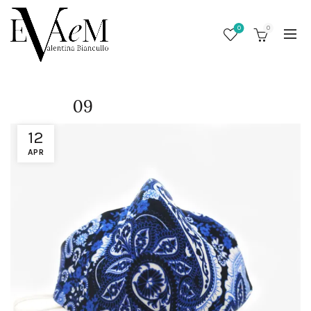
0
0
09
12
APR
/