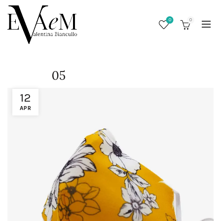
0
0
05
12
APR
/