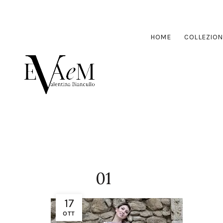
HOME
COLLEZION
01
17
OTT